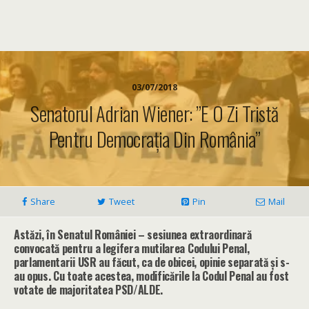
03/07/2018
Senatorul Adrian Wiener: ”E O Zi Tristă
Pentru Democrația Din România”
Share
Tweet
Pin
Mail
Astăzi, în Senatul României – sesiunea extraordinară
convocată pentru a legifera mutilarea Codului Penal,
parlamentarii USR au făcut, ca de obicei, opinie separată și s-
au opus. Cu toate acestea, m
odificările la Codul Penal au fost
votate de majoritatea PSD/ALDE.