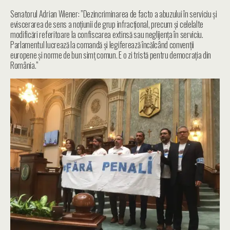
Senatorul Adrian Wiener: ”Dezincriminarea de facto a abuzului în serviciu și
eviscerarea de sens a noțiunii de grup infracțional, precum și celelalte
modificări referitoare la confiscarea extinsă sau neglijența în serviciu.
Parlamentul lucrează la comandă și legiferează încălcând convenții
europene și norme de bun simț comun. E o zi tristă pentru democrația din
România.”