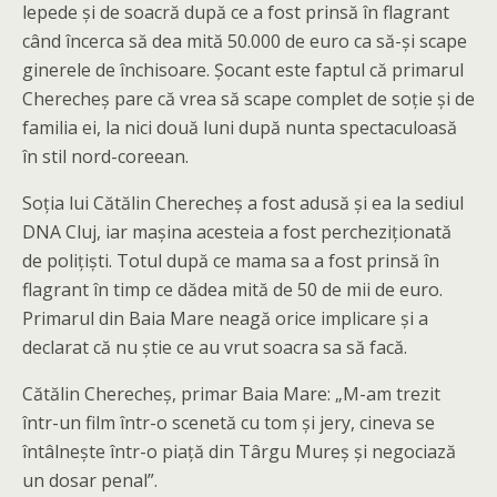
lepede și de soacră după ce a fost prinsă în flagrant
când încerca să dea mită 50.000 de euro ca să-și scape
ginerele de închisoare. Șocant este faptul că primarul
Cherecheș pare că vrea să scape complet de soție și de
familia ei, la nici două luni după nunta spectaculoasă
în stil nord-coreean.
Soția lui Cătălin Cherecheș a fost adusă și ea la sediul
DNA Cluj, iar mașina acesteia a fost percheziționată
de polițiști. Totul după ce mama sa a fost prinsă în
flagrant în timp ce dădea mită de 50 de mii de euro.
Primarul din Baia Mare neagă orice implicare și a
declarat că nu știe ce au vrut soacra sa să facă.
Cătălin Cherecheș, primar Baia Mare: „M-am trezit
într-un film într-o scenetă cu tom și jery, cineva se
întâlnește într-o piață din Târgu Mureș și negociază
un dosar penal”.