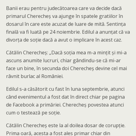
Banii erau pentru judecătoarea care va decide dacă
primarul Cherecheș va ajunge în spatele gratiilor în
dosarul în care este acuzat de luare de mită. Sentința
finală va fi luată pe 24 noiembrie. Edilul a anunțat că va
divorța de soție dacă a avut o implicare în acest caz.
Cătălin Cherecheș: „Dacă soția mea m-a mințit și mi-a
ascuns anumite lucruri, chiar gândindu-se că mi-ar
face un bine, în secunda doi Cherecheș devine cel mai
râvnit burlac al României.
Edilul s-a căsătorit cu fast în luna septembrie, atunci
când evenimentul a fost dat în direct chiar pe pagina
de Facebook a primăriei. Cherecheș povestea atunci
cum o testează pe soție.
Cătălin Cherecheș este la al doilea dosar de corupție.
Prima oară, acesta a fost ales primar chiar din