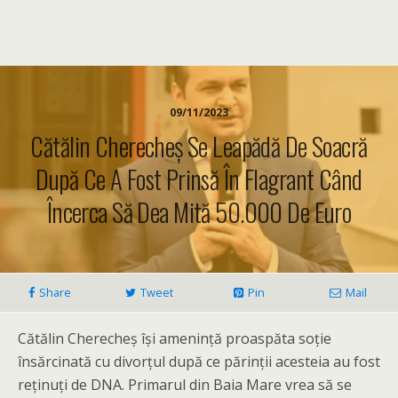
09/11/2023
Cătălin Cherecheș Se Leapădă De Soacră
După Ce A Fost Prinsă În Flagrant Când
Încerca Să Dea Mită 50.000 De Euro
Share
Tweet
Pin
Mail
Cătălin Cherecheș își amenință proaspăta soție
însărcinată cu divorțul după ce părinții acesteia au fost
reținuți de DNA. Primarul din Baia Mare vrea să se