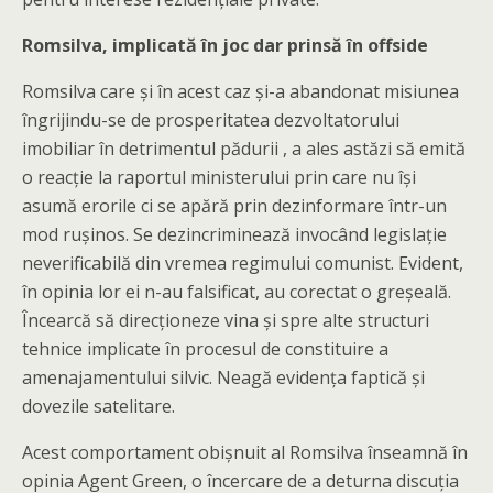
Romsilva, implicată în joc dar prinsă în offside
Romsilva care și în acest caz și-a abandonat misiunea
îngrijindu-se de prosperitatea dezvoltatorului
imobiliar în detrimentul pădurii , a ales astăzi să emită
o reacție la raportul ministerului prin care nu își
asumă erorile ci se apără prin dezinformare într-un
mod rușinos. Se dezincriminează invocând legislație
neverificabilă din vremea regimului comunist. Evident,
în opinia lor ei n-au falsificat, au corectat o greșeală.
Încearcă să direcționeze vina și spre alte structuri
tehnice implicate în procesul de constituire a
amenajamentului silvic. Neagă evidența faptică și
dovezile satelitare.
Acest comportament obișnuit al Romsilva înseamnă în
opinia Agent Green, o încercare de a deturna discuția