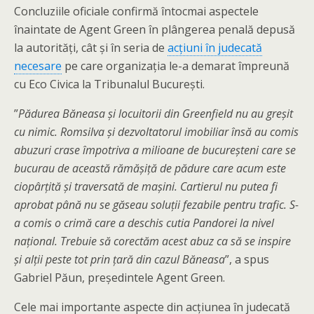
Concluziile oficiale confirmă întocmai aspectele
înaintate de Agent Green în plângerea penală depusă
la autorități, cât și în seria de
acțiuni în judecată
necesare
pe care organizația le-a demarat împreună
cu Eco Civica la Tribunalul București.
”
Pădurea Băneasa și locuitorii din Greenfield nu au greșit
cu nimic. Romsilva și dezvoltatorul imobiliar însă au comis
abuzuri crase împotriva a milioane de bucureșteni care se
bucurau de această rămășiță de pădure care acum este
ciopârțită și traversată de mașini. Cartierul nu putea fi
aprobat până nu se găseau soluții fezabile pentru trafic. S-
a comis o crimă care a deschis cutia Pandorei la nivel
național. Trebuie să corectăm acest abuz ca să se inspire
și alții peste tot prin țară din cazul Băneasa
”, a spus
Gabriel Păun, președintele Agent Green.
Cele mai importante aspecte din acțiunea în judecată