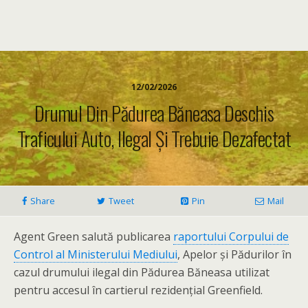
12/02/2026
Drumul Din Pădurea Băneasa Deschis
Traficului Auto, Ilegal Și Trebuie Dezafectat
Share
Tweet
Pin
Mail
Agent Green salută publicarea
raportului Corpului de
Control al Ministerului Mediului
, Apelor și Pădurilor în
cazul drumului ilegal din Pădurea Băneasa utilizat
pentru accesul în cartierul rezidențial Greenfield.