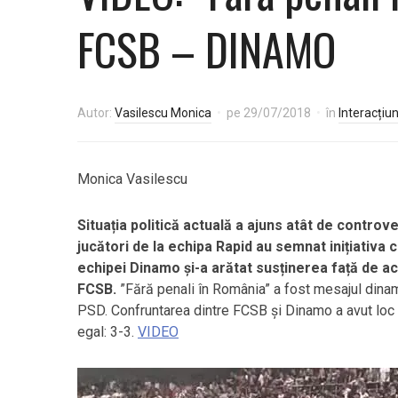
FCSB – DINAMO
Autor:
Vasilescu Monica
pe
29/07/2018
în
Interacțiun
Monica Vasilescu
Situația politică actuală a ajuns atât de controv
jucători de la echipa Rapid au semnat inițiativa c
echipei Dinamo și-a arătat susținerea față de a
FCSB.
”Fără penali în România” a fost mesajul dinam
PSD. Confruntarea dintre FCSB și Dinamo a avut loc 
egal: 3-3.
VIDEO