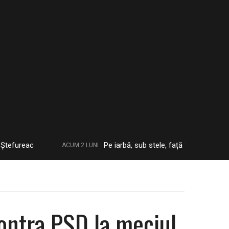
c
Pe iarbă, sub stele, față în față cu istoria: film
ACUM 2 LUNI
contra PSD la meciul