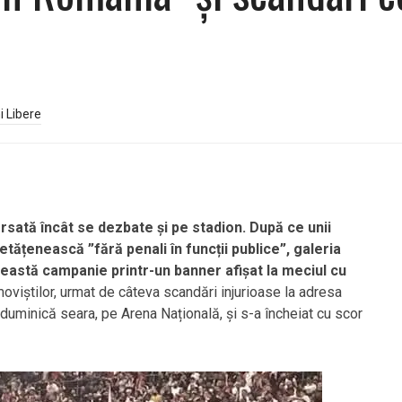
i Libere
ersată încât se dezbate și pe stadion. După ce unii
etățenească ”fără penali în funcții publice”, galeria
ceastă campanie printr-un banner afișat la meciul cu
oviștilor, urmat de câteva scandări injurioase la adresa
duminică seara, pe Arena Națională, și s-a încheiat cu scor