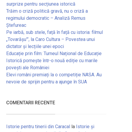
surprize pentru secțiunea istorică
Trăim o criză politică gravă, nu o criză a
regimului democratic – Analiză Remus
Ștefureac
Pe iarbă, sub stele, față în față cu istoria: filmul
„Tovarășu’”, la Caro Cultura – Povestea unui
dictator și lecțiile unei epoci
Educație prin film: Turneul Național de Educație
Istorică pornește într-o nouă ediție cu marile
povești ale României
Elevi români premiați la o competiție NASA. Au
nevoie de sprijin pentru a ajunge în SUA
COMENTARII RECENTE
Istorie pentru tinerii din Caracal
la
Istorie și