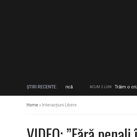
ze pentru secțiunea istorică
Trăim o criză politi
ȘTIRI RECENTE:
ACUM 2 LUNI
Home
»
Interacțiuni Libere
VIDEO: ”Fără penali 