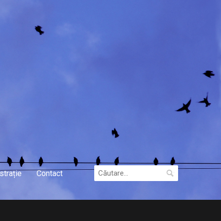
Caută
strație
Contact
după: