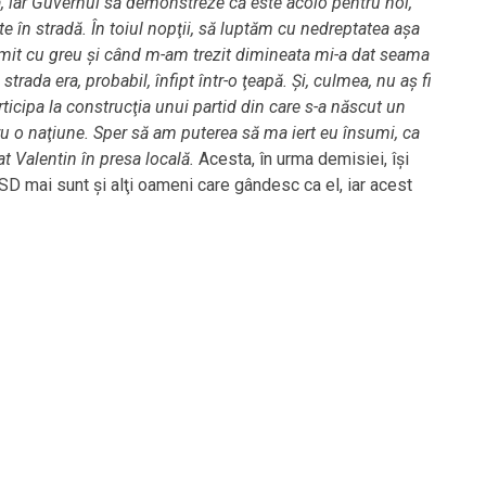
, iar Guvernul să demonstreze că este acolo pentru noi,
 în stradă. În toiul nopţii, să luptăm cu nedreptatea aşa
it cu greu şi când m-am trezit dimineata mi-a dat seama
strada era, probabil, înfipt într-o ţeapă. Şi, culmea, nu aş fi
ticipa la construcţia unui partid din care s-a născut un
u o naţiune. Sper să am puterea să ma iert eu însumi, ca
at Valentin în presa locală.
Acesta, în urma demisiei, îşi
SD mai sunt şi alţi oameni care gândesc ca el, iar acest