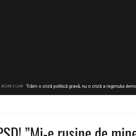
Trăim o criză politică gravă, nu o criză a regimului democratic 
NI
 PSD! ”Mi-e ruşine de min