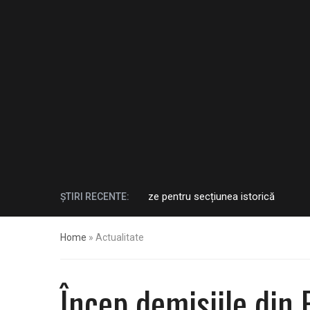
răghicescu anunță surprize pentru secțiunea istorică
ȘTIRI RECENTE:
ACUM 2 LU
Home
»
Actualitate
Încep demisiile din