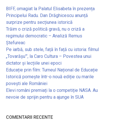
BIFF, omagiat la Palatul Elisabeta în prezența
Principelui Radu. Dan Drăghicescu anunță
surprize pentru secțiunea istorică
Trăim o criză politică gravă, nu o criză a
regimului democratic – Analiză Remus
Ștefureac
Pe iarbă, sub stele, față în față cu istoria: filmul
„Tovarășu’”, la Caro Cultura – Povestea unui
dictator și lecțiile unei epoci
Educație prin film: Turneul Național de Educație
Istorică pornește într-o nouă ediție cu marile
povești ale României
Elevi români premiați la o competiție NASA. Au
nevoie de sprijin pentru a ajunge în SUA
COMENTARII RECENTE