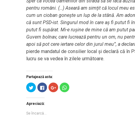
Sper ca vocea oamenilor din stradă să se facă auzită
pentru români. (…) Aseară am simţit că locul meu este
cum un cioban goneşte un lup de la stână. Am adorm
că sunt PSD-ist. Singurul mod în care aş fi putut fi în 
putut fi supărat. Mi-e ruşine de mine că am putut par
Guvern bolnav, care lucrează pentru un om, nu pentr
apoi să pot cere iertare celor din jurul meu”, a declar
pierde mandatul de consilier local și declară că în P
lucru se va vedea în zilele următoare.
Partajează asta:
Clic
Clic
Clic
Dă
pentru
pentru
pentru
clic
a
a
a
pentru
partaja
partaja
partaja
partajare
pe
pe
pe
pe
Apreciază:
Twitter(Se
Facebook(Se
Google+
WhatsApp(Se
deschide
deschide
(Se
deschide
în
în
deschide
în
Se încarcă...
fereastră
fereastră
în
fereastră
nouă)
nouă)
fereastră
nouă)
nouă)