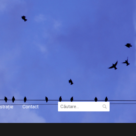
Caută
strație
Contact
după: