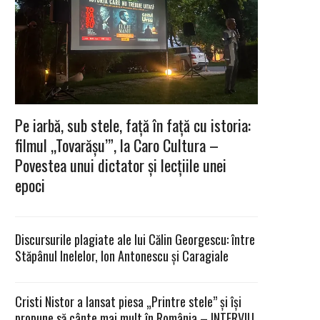
Pe iarbă, sub stele, față în față cu istoria:
filmul „Tovarășu’”, la Caro Cultura –
Povestea unui dictator și lecțiile unei
epoci
Discursurile plagiate ale lui Călin Georgescu: între
Stăpânul Inelelor, Ion Antonescu și Caragiale
Cristi Nistor a lansat piesa „Printre stele” și își
propune să cânte mai mult în România – INTERVIU