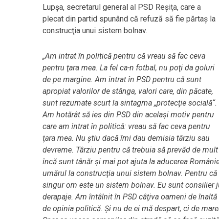
Lupşa, secretarul general al PSD Reşiţa, care a
plecat din partid spunând că refuză să fie părtaş la
construcţia unui sistem bolnav.
„Am intrat în politică pentru că vreau să fac ceva
pentru ţara mea. La fel ca-n fotbal, nu poţi da goluri
de pe margine. Am intrat în PSD pentru că sunt
apropiat valorilor de stânga, valori care, din păcate,
sunt rezumate scurt la sintagma „protecţie socială“.
Am hotărât să ies din PSD din acelaşi motiv pentru
care am intrat în politică: vreau să fac ceva pentru
ţara mea. Nu ştiu dacă îmi dau demisia târziu sau
devreme. Târziu pentru că trebuia să prevăd de mult 
încă sunt tânăr şi mai pot ajuta la aducerea Românie
umărul la construcţia unui sistem bolnav. Pentru că 
singur om este un sistem bolnav. Eu sunt consilier ju
derapaje. Am întâlnit în PSD câţiva oameni de înaltă 
de opinia politică. Şi nu de ei mă despart, ci de mar