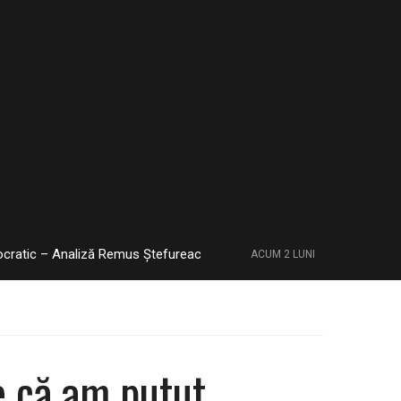
– Analiză Remus Ștefureac
Pe iarbă, sub stele, faț
ACUM 2 LUNI
e că am putut