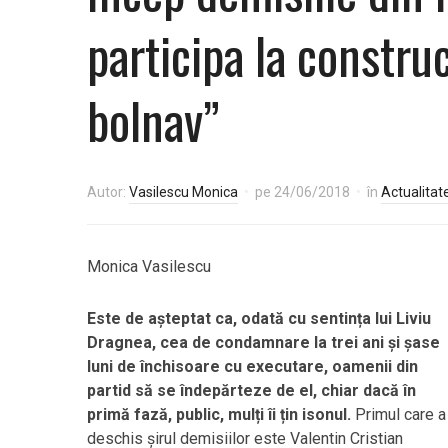
participa la constru
bolnav”
Autor:
Vasilescu Monica
pe
24/06/2018
în
Actualitat
Monica Vasilescu
Este de așteptat ca, odată cu sentința lui Liviu
Dragnea, cea de condamnare la trei ani și șase
luni de închisoare cu executare, oamenii din
partid să se îndepărteze de el, chiar dacă în
primă fază, public, mulți îi țin isonul.
Primul care a
deschis șirul demisiilor este Valentin Cristian