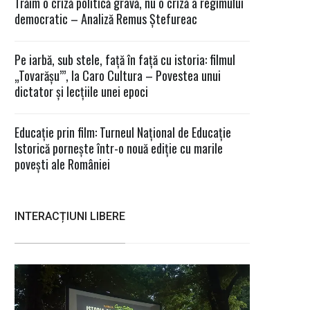
Trăim o criză politică gravă, nu o criză a regimului
democratic – Analiză Remus Ștefureac
Pe iarbă, sub stele, față în față cu istoria: filmul
„Tovarășu’”, la Caro Cultura – Povestea unui
dictator și lecțiile unei epoci
Educație prin film: Turneul Național de Educație
Istorică pornește într-o nouă ediție cu marile
povești ale României
INTERACȚIUNI LIBERE