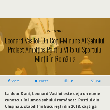
22/02/2025
Leonard Vasiloi, Un Copil-Minune Al Șahului.
Proiect Ambițios Pentru Viitorul Sportului
Minții În România
Share
Tweet
Pin
Mail
La doar 8 ani, Leonard Vasiloi este deja un nume
cunoscut în lumea șahului românesc. Puștiul din
Chișinău, stabilit în București din 2018, câștigă