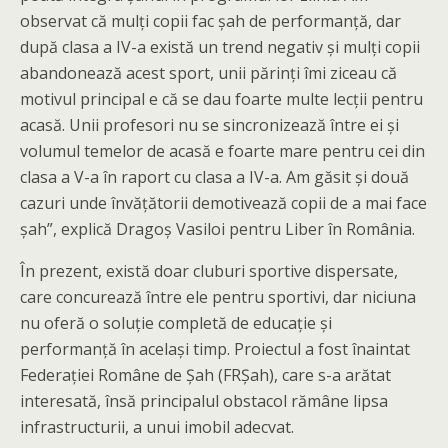
observat că mulți copii fac șah de performanță, dar
după clasa a IV-a există un trend negativ și mulți copii
abandonează acest sport, unii părinți îmi ziceau că
motivul principal e că se dau foarte multe lecții pentru
acasă. Unii profesori nu se sincronizează între ei și
volumul temelor de acasă e foarte mare pentru cei din
clasa a V-a în raport cu clasa a IV-a. Am găsit și două
cazuri unde învățătorii demotivează copii de a mai face
șah”, explică Dragoș Vasiloi pentru Liber în România.
În prezent, există doar cluburi sportive dispersate,
care concurează între ele pentru sportivi, dar niciuna
nu oferă o soluție completă de educație și
performanță în același timp. Proiectul a fost înaintat
Federației Române de Șah (FRȘah), care s-a arătat
interesată, însă principalul obstacol rămâne lipsa
infrastructurii, a unui imobil adecvat.