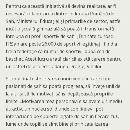
Pentru ca această inițiativă să devină realitate, ar fi
necesară colaborarea dintre Federația Română de
Șah, Ministerul Educației și primăriile de sector, astfel
încât o școală gimnazială să poată fi transformată
într-una cu profil sportiv de șah. „Din câte cunosc,
FRȘah are peste 26.000 de sportivi legitimați, fiind a
treia federație ca număr de sportivi, după cea de
baschet. Acest lucru arată clar că există cerere pentru
un astfel de proiect”, adaugă Dragoș Vasiloi.
Scopul final este crearea unui mediu în care copiii
pasionați de șah să poată progresa, să învețe unii de
la alții și să fie motivați să își depășească propriile
limite. „Motivarea mea personală e să avem un mediu
atractiv, un nucleu solid unde copiii/elevii pot
interacționa pe subiecte legate de șah în fiecare zi. O
lume unde copiii se simt bine și prin catalizarea