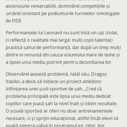
ascensiune remarcabilă, dominând competițiile și
urcând constant pe podiumurile turneelor omologate
de FIDE
Performanțele lui Leonard nu sunt însă un caz izolat,
ci reflectă o realitate mai largă: mulți copii talentați
practică șahul de performanță, dar după un timp mulți
dintre ei renunță din cauza volumului mare de teme și
a lipsei unui mediu potrivit pentru dezvoltarea lor.
Observând această problemă, tatăl său, Dragoș
Vasiloi, a decis să inițieze un proiect ambițios:
înființarea unei școli sportive de șah. „Cred că
problema principală este lipsa unui mediu dedicat
copiilor care joacă șah la nivel înalt și obțin rezultate.
O școală sportivă ar oferi nu doar antrenamentele
necesare, ci și sprijin educațional, astfel încât elevii să
poată integra șahul în programul lor zilnic. Am