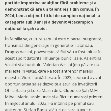
partide împotriva adulților fără probleme și a
demonstrat că are un talent ieșit din comun. În
2024, Leo a obținut titlul de campion național la
categoria sub 8 ani și a devenit vicecampion
național la șah rapid.
În familia sa, cultura șahului este o parte integrantă,
transmisă din generație în generație. Tatăl său,
Dragoș Vasiloi, povestește că fiul său a fost inițiat în
acest sport datorită influenței bunicii sale, Valentina
Vasiloi și a bunicului Valerian Vasiloi (din păcate nu
mai este în viață), care i-a fost antrenor marelui
maestru Viorel Iordăchescu. În 2023, Leonard a avut
oportunitatea să se dezvolte alături de învățătorii
Otilia Baciu și Luiza Marin de la Clubul de Șah M.M.
Mihail Marin, acolo unde și-a făcut numeroși prieteni.
În mijlocul anului 2023, l-a întâlnit pe primul său
antrenor, Ștefan Baciu, alături de care a avut o