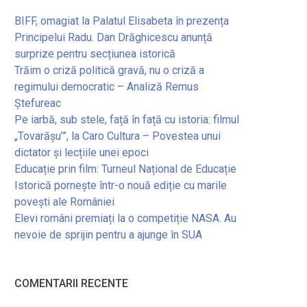
BIFF, omagiat la Palatul Elisabeta în prezența
Principelui Radu. Dan Drăghicescu anunță
surprize pentru secțiunea istorică
Trăim o criză politică gravă, nu o criză a
regimului democratic – Analiză Remus
Ștefureac
Pe iarbă, sub stele, față în față cu istoria: filmul
„Tovarășu’”, la Caro Cultura – Povestea unui
dictator și lecțiile unei epoci
Educație prin film: Turneul Național de Educație
Istorică pornește într-o nouă ediție cu marile
povești ale României
Elevi români premiați la o competiție NASA. Au
nevoie de sprijin pentru a ajunge în SUA
COMENTARII RECENTE