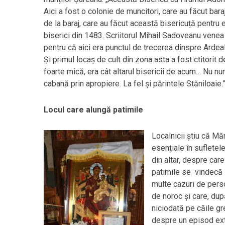
Aici a fost o colonie de muncitori, care au făcut bar
de la baraj, care au făcut această bisericuță pentru 
biserici din 1483. Scriitorul Mihail Sadoveanu venea d
pentru că aici era punctul de trecerea dinspre Ardea
Și primul locaș de cult din zona asta a fost ctitorit 
foarte mică, era cât altarul bisericii de acum… Nu n
cabană prin apropiere. La fel și părintele Stăniloaie.
Locul care alungă patimile
Localnicii știu că Mă
esențiale în sufletele
din altar, despre care
patimile se vindecă l
multe cazuri de perso
de noroc și care, dup
niciodată pe căile gr
despre un episod ext