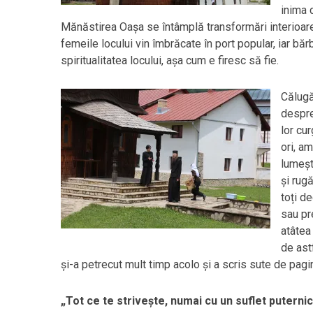
inima 
Mănăstirea Oașa se întâmplă transformări interioare,
femeile locului vin îmbrăcate în port popular, iar bărba
spiritualitatea locului, așa cum e firesc să fie.
Călugă
despre
lor cu
ori, a
lumeșt
și rug
toți de
sau pr
atâtea
de ast
și-a petrecut mult timp acolo și a scris sute de pagi
„Tot ce te strivește, numai cu un suflet puternic 