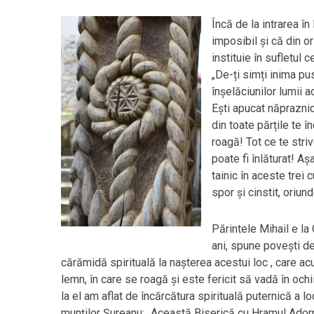
Încă de la intrarea în
imposibil și că din or
instituie în sufletul 
„De-ți simți inima pus
înșelăciunilor lumii a
Ești apucat năpraznic
din toate părțile te î
roagă! Tot ce te striv
poate fi înlăturat! Aș
tainic în aceste trei
spor și cinstit, oriund
Părintele Mihail e la
ani, spune povești d
cărămidă spirituală la nașterea acestui loc , care acu
lemn, în care se roagă și este fericit să vadă în ochii
la el am aflat de încărcătura spirituală puternică a lo
munților Șureanu: „Această Biserică cu Hramul Ador