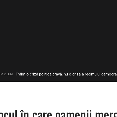
răim o criză politică gravă, nu o criză a regimului democratic – Ana
ocul în care oamenii merg