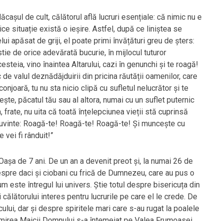
 lăcașul de cult, călătorul află lucruri esențiale: că nimic nu e
ice situație există o ieșire. Astfel, după ce liniștea se
celui apăsat de griji, el poate primi învățături greu de șters:
tie de orice adevărată bucurie, în mijlocul tuturor
cesteia, vino înaintea Altarului, cazi în genunchi și te roagă!
 de valul deznădăjduirii din pricina răutății oamenilor, care
nconjoară, tu nu sta nicio clipă cu sufletul nelucrător și te
ește, păcatul tău sau al altora, numai cu un suflet puternic
a, frate, nu uita că toată înțelepciunea vieții stă cuprinsă
 cuvinte: Roagă-te! Roagă-te! Roagă-te! Și muncește cu
e vei fi rânduit!”
 Oașa de 7 ani. De un an a devenit preot și, la numai 26 de
espre daci și ciobani cu frică de Dumnezeu, care au pus o
m este întregul lui univers. Știe totul despre bisericuța din
 călătorului interes pentru lucrurile pe care el le crede. De
cului, dar și despre spiritele mari care s-au rugat la poalele
mirea Maicii Domnului s-a întemeiat pe Valea Frumoasei.