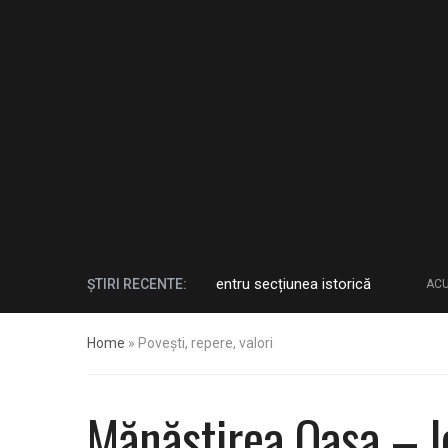
cescu anunță surprize pentru secțiunea istorică
T
ȘTIRI RECENTE:
ACUM 2 LUNI
Home
»
Povești, repere, valori
Mănăstirea Oașa – l