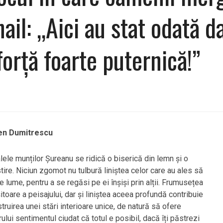
ail: „Aici au stat odată dac
forță foarte puternică!”
n Dumitrescu
lele munților Șureanu se ridică o biserică din lemn și o
ire. Niciun zgomot nu tulbură liniștea celor care au ales să
e lume, pentru a se regăsi pe ei înșiși prin alții. Frumusețea
itoare a peisajului, dar și liniștea aceea profundă contribuie
struirea unei stări interioare unice, de natură să ofere
rului sentimentul ciudat că totul e posibil, dacă îți păstrezi