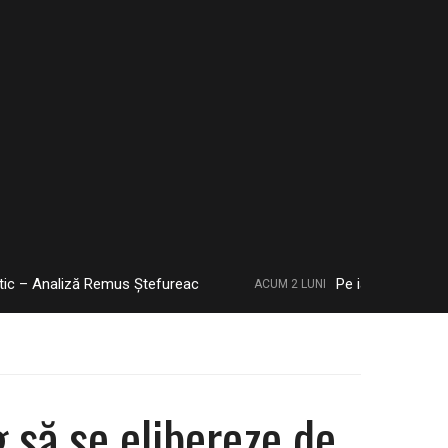
liză Remus Ștefureac
Pe iarbă, sub stele, față în 
ACUM 2 LUNI
 să se elibereze de