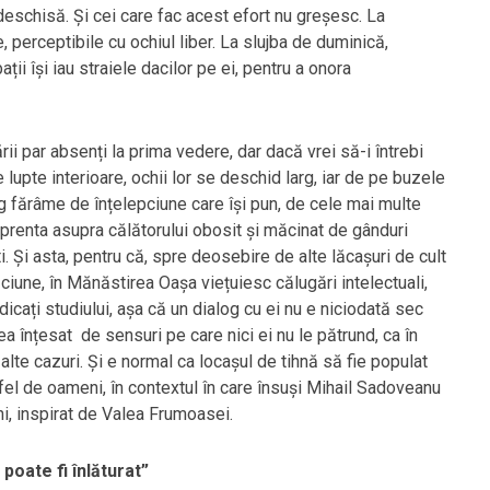
deschisă. Și cei care fac acest efort nu greșesc. La
 perceptibile cu ochiul liber. La slujba de duminică,
ții își iau straiele dacilor pe ei, pentru a onora
rii par absenți la prima vedere, dar dacă vrei să-i întrebi
 lupte interioare, ochii lor se deschid larg, iar de pe buzele
rg fărâme de înțelepciune care își pun, de cele mai multe
mprenta asupra călătorului obosit și măcinat de gânduri
i. Și asta, pentru că, spre deosebire de alte lăcașuri de cult
ăciune, în Mănăstirea Oașa viețuiesc călugări intelectuali,
dicați studiului, așa că un dialog cu ei nu e niciodată sec
ea înțesat de sensuri pe care nici ei nu le pătrund, ca în
 alte cazuri. Și e normal ca locașul de tihnă să fie populat
fel de oameni, în contextul în care însuși Mihail Sadoveanu
ni, inspirat de Valea Frumoasei.
poate fi înlăturat”