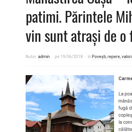
patimi. Părintele Mih
vin sunt atrași de o 
Autor:
admin
pe
19/06/2018
în
Povești, repere, valori
Carme
La poa
mănăst
fugă d
copleș
la con
călăto