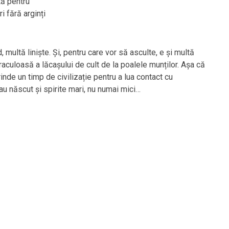
tă pentru
i fără arginți
 multă liniște. Și, pentru care vor să asculte, e și multă
aculoasă a lăcașului de cult de la poalele munților. Așa că
rinde un timp de civilizație pentru a lua contact cu
au născut și spirite mari, nu numai mici…