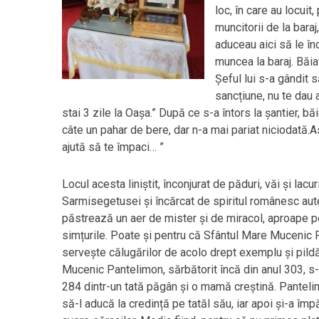
loc, în care au locuit,
muncitorii de la baraj
aduceau aici să le în
muncea la baraj. Băiat
Șeful lui s-a gândit s
sancțiune, nu te dau a
stai 3 zile la Oașa.” După ce s-a întors la șantier, b
câte un pahar de bere, dar n-a mai pariat niciodată.As
ajută să te împaci… ”
Locul acesta liniștit, înconjurat de păduri, văi și lacur
Sarmisegetusei și încărcat de spiritul românesc aute
păstrează un aer de mister și de miracol, aproape p
simțurile. Poate și pentru că Sfântul Mare Mucenic
servește călugărilor de acolo drept exemplu și pildă
Mucenic Pantelimon, sărbătorit încă din anul 303, s-
284 dintr-un tată păgân și o mamă creștină. Panteli
să-l aducă la credință pe tatăl său, iar apoi și-a împă