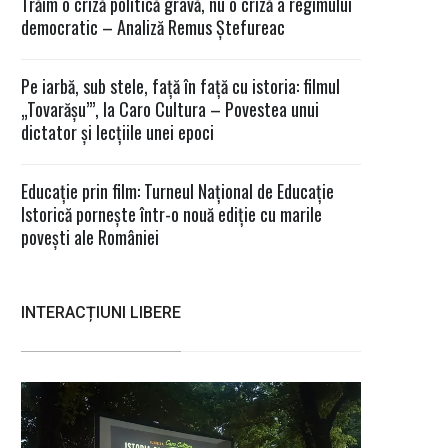
Trăim o criză politică gravă, nu o criză a regimului
democratic – Analiză Remus Ștefureac
Pe iarbă, sub stele, față în față cu istoria: filmul
„Tovarășu’”, la Caro Cultura – Povestea unui
dictator și lecțiile unei epoci
Educație prin film: Turneul Național de Educație
Istorică pornește într-o nouă ediție cu marile
povești ale României
INTERACȚIUNI LIBERE