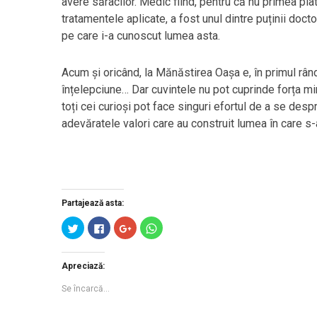
avere săracilor. Medic fiind, pentru că nu primea pla
tratamentele aplicate, a fost unul dintre puținii doctor
pe care i-a cunoscut lumea asta.
Acum și oricând, la Mănăstirea Oașa e, în primul rând,
înțelepciune… Dar cuvintele nu pot cuprinde forța mir
toți cei curioși pot face singuri efortul de a se desp
adevăratele valori care au construit lumea în care s-
Partajează asta:
Clic
Clic
Clic
Dă
pentru
pentru
pentru
clic
a
a
a
pentru
partaja
partaja
partaja
partajare
pe
pe
pe
pe
Apreciază:
Twitter(Se
Facebook(Se
Google+
WhatsApp(Se
deschide
deschide
(Se
deschide
în
în
deschide
în
Se încarcă...
fereastră
fereastră
în
fereastră
nouă)
nouă)
fereastră
nouă)
nouă)