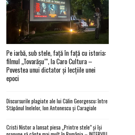
Pe iarbă, sub stele, față în față cu istoria:
filmul „Tovarășu’”, la Caro Cultura –
Povestea unui dictator și lecțiile unei
epoci
Discursurile plagiate ale lui Călin Georgescu: între
Stăpânul Inelelor, Ion Antonescu și Caragiale
Cristi Nistor a lansat piesa „Printre stele” și își
propune să cânte mai mult în România – INTERVIU