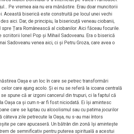
ajul… Pe vremea aia nu era mănăstire. Erau doar muncitorii
ei. Această biserică este construită pe locul unei vechi
es aici. Dar, de principiu, la bisericuță veneau ciobanii,
l spre Țara Românească al ciobanilor. Aici făceau focurile.
de scriitorii Ionel Pop și Mihail Sadoveanu. Era o biserică
umai Sadoveanu venea aici, ci și Petru Groza, care avea o
”
năstirea Oașa e un loc în care se petrec transformări
 celor care ajung acolo. Și ei nu se referă la icoana centrală
 se spune că ar izgoni cancerul din trupuri, ci la faptul că
a Oașa ca și cum n-ar fi fost niciodată. Ei își amintesc
ane care se luptau cu alcoolismul sau cu patima jocurilor
ă câteva zile petrecute la Oașa, nu s-au mai întors
eșite pe care apucaseră. Un bătrân din zonă își amintește
rem de semnificativ pentru puterea spirituală a acestui