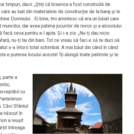
 pe timpuri, dacii: „Știți că biserica a fost construită de
, care au luat din materialele de construcție de la baraj și le
chine Domnului… Ei bine, îmi amintesc că era un băiat care
 muncitor, dar avea patima jocurilor de noroc și a alcoolului.
ă facă ceva pentru a-l ajuta. Și i-a zis: „Nu-ți dau nicio
fară, nu-ți tai din bani. Tot ce vreau să faci e să te duci să
ăiatul s-a întors total schimbat. A mai băut din când în când
ta e puterea locului acesta! Îți alungă toate patimile și te
i, parte a
ntic,
erceptibil cu
 Pantelimon
. Căci Sfântul
a născut în
mon a reușit
rțit întreaga