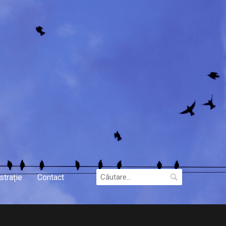
Caută
strație
Contact
după: