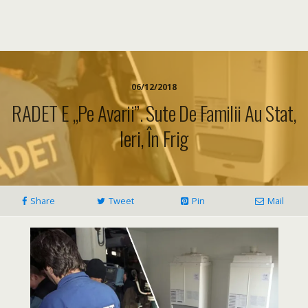
06/12/2018
RADET E „pe Avarii”. Sute De Familii Au Stat,
Ieri, În Frig
Share
Tweet
Pin
Mail