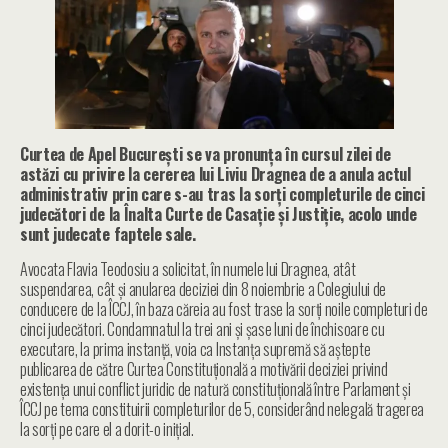
Curtea de Apel Bucureşti se va pronunța în cursul zilei de
astăzi cu privire la cererea lui Liviu Dragnea de a anula actul
administrativ prin care s-au tras la sorţi completurile de cinci
judecători de la Înalta Curte de Casație și Justiție, acolo unde
sunt judecate faptele sale.
Avocata Flavia Teodosiu a solicitat, în numele lui Dragnea, atât
suspendarea, cât şi anularea deciziei din 8 noiembrie a Colegiului de
conducere de la ÎCCJ, în baza căreia au fost trase la sorţi noile completuri de
cinci judecători. Condamnatul la trei ani și șase luni de închisoare cu
executare, la prima instanță, voia ca Instanţa supremă să aştepte
publicarea de către Curtea Constituţională a motivării deciziei privind
existenţa unui conflict juridic de natură constituţională între Parlament şi
ÎCCJ pe tema constituirii completurilor de 5, considerând nelegală tragerea
la sorți pe care el a dorit-o inițial.