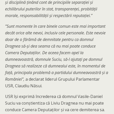
și disciplină ținând cont de principiile separației și
echilibrului puterilor în stat, transparenței, probității
morale, responsabilității și respectării reputației.”
”Sunt momente în care binele comun este mai important
decât orice alte nevoi, inclusiv cele personale. Este nevoie
doar de o fărâmă de demnitate pentru ca domnul
Dragnea să-și dea seama că nu mai poate conduce
Camera Deputaților. De aceea facem apel la
dumneavoastră, domnule Suciu, să-l ajutați pe domnul
Dragnea să realizeze că dumnealui este, în momentul de
față, principala problemă a partidului dumneavoastră și a
României”,
a declarat liderul Grupului Parlamentar
USR, Claudiu Năsui.
USR își exprimă încrederea că domnul Vasile-Daniel
Suciu va conștientiza că Liviu Dragnea nu mai poate
conduce Camera Deputaților și va cere demiterea sa.