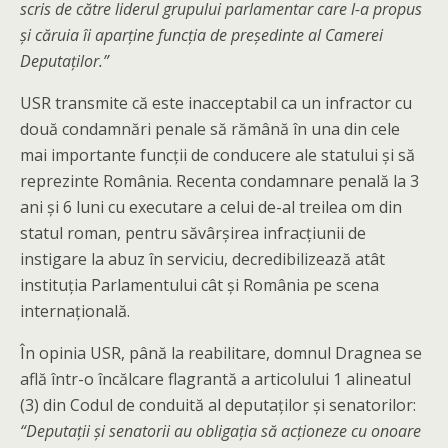
scris de către liderul grupului parlamentar care l-a propus
şi căruia îi aparţine funcţia de preşedinte al Camerei
Deputaţilor.”
USR transmite că este inacceptabil ca un infractor cu
două condamnări penale să rămână în una din cele
mai importante funcții de conducere ale statului și să
reprezinte România. Recenta condamnare penală la 3
ani și 6 luni cu executare a celui de-al treilea om din
statul roman, pentru săvârșirea infracțiunii de
instigare la abuz în serviciu, decredibilizează atât
instituția Parlamentului cât și România pe scena
internațională.
În opinia USR, până la reabilitare, domnul Dragnea se
află într-o încălcare flagrantă a articolului 1 alineatul
(3) din Codul de conduită al deputaților și senatorilor:
“Deputații și senatorii au obligația să acționeze cu onoare