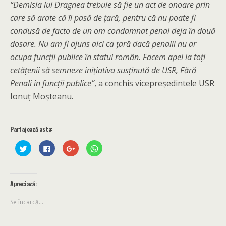
“Demisia lui Dragnea trebuie să fie un act de onoare prin
care să arate că îi pasă de țară, pentru că nu poate fi
condusă de facto de un om condamnat penal deja în două
dosare. Nu am fi ajuns aici ca țară dacă penalii nu ar
ocupa funcții publice în statul român. Facem apel la toți
cetățenii să semneze inițiativa susținută de USR, Fără
Penali în funcții publice”
, a conchis vicepreședintele USR
Ionuț Moșteanu.
Partajează asta:
C
C
C
D
l
l
l
ă
i
i
i
c
c
c
c
l
p
p
p
i
e
e
e
c
n
n
n
p
Apreciază:
t
t
t
e
r
r
r
n
u
u
u
t
Se încarcă...
a
a
a
r
p
p
p
u
a
a
a
p
r
r
r
a